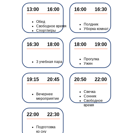
13:00
16:00
16:00
16:30
Обед
Обед
Полдник
Свободное время
3 учебная пара
Свободное время
Уборка комнат
Спорт/игры
16:30
18:00
18:00
19:00
Полдник
Уборка комнат
Прогулка
Прогулка
3 учебная пара
Ужин
Ужин
Спорт/игры
19:15
20:45
20:50
22:00
Свечка
Вечернее
Сонник
мероприятие
Свободное
время
22:00
22:30
Подготовка
ко сну